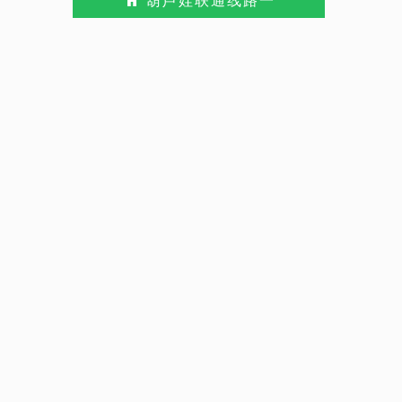
葫芦娃联通线路一